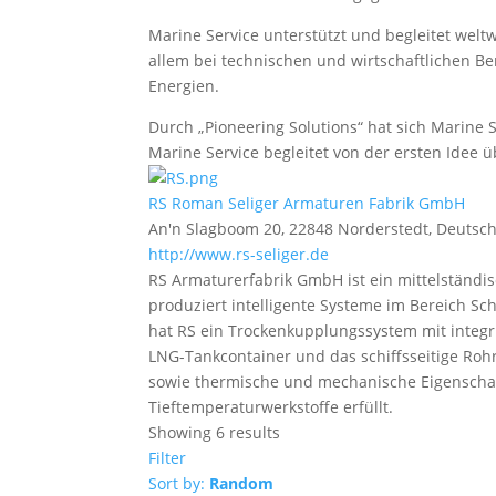
Marine Service unterstützt und begleitet welt
allem bei technischen und wirtschaftlichen 
Energien.
Durch „Pioneering Solutions“ hat sich Marine
Marine Service begleitet von der ersten Idee 
RS Roman Seliger Armaturen Fabrik GmbH
An'n Slagboom 20, 22848 Norderstedt, Deutsc
http://www.rs-seliger.de
RS Armaturerfabrik GmbH ist ein mittelstän
produziert intelligente Systeme im Bereich Sc
hat RS ein Trockenkupplungssystem mit integr
LNG-Tankcontainer und das schiffsseitige Ro
sowie thermische und mechanische Eigenschaft
Tieftemperaturwerkstoffe erfüllt.
Showing 6 results
Filter
Sort by:
Random