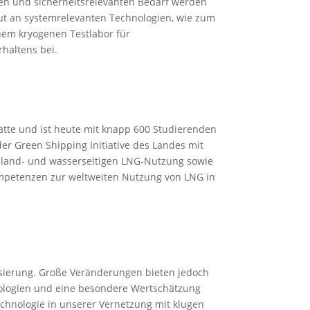
en und sicherheitsrelevanten Bedarf werden
tut an systemrelevanten Technologien, wie zum
nem kryogenen Testlabor für
haltens bei.
ätte und ist heute mit knapp 600 Studierenden
er Green Shipping Initiative des Landes mit
r land- und wasserseitigen LNG-Nutzung sowie
Kompetenzen zur weltweiten Nutzung von LNG in
sierung. Große Veränderungen bieten jedoch
nologien und eine besondere Wertschätzung
chnologie in unserer Vernetzung mit klugen