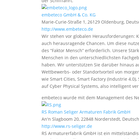
der Schifffahrt.
embeteco GmbH & Co. KG
Marie-Curie-Straße 1, 26129 Oldenburg, Deut
http://www.embeteco.de
Wir stehen vor globalen Herausforderungen: 
auch herausragende Chancen. Um diese nutzen
des “Faktor Mensch” erforderlich. Unsere Stä
Menschen in den unterschiedlichsten Fachgebi
haben. Wir unterstützen Sie darüber hinaus 
Wettbewerbs- oder Standortvorteil von morgen
wie Smart Cities, Smart Factory (Industrie 4.
auf Cyber Physical Systems, also intelligent v
embeteco wurde mit dem Management des Net
RS Roman Seliger Armaturen Fabrik GmbH
An'n Slagboom 20, 22848 Norderstedt, Deutsc
http://www.rs-seliger.de
RS Armaturerfabrik GmbH ist ein mittelstän