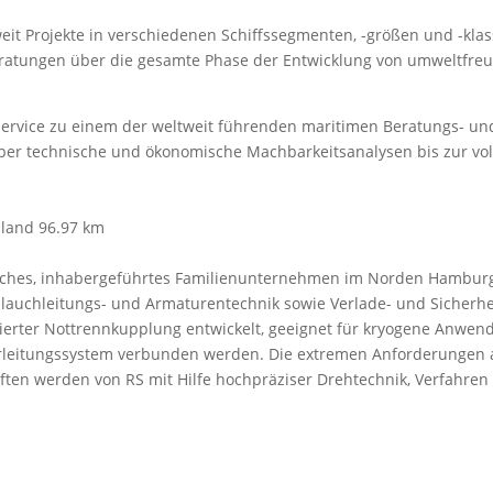
weit Projekte in verschiedenen Schiffssegmenten, -größen und -klas
Beratungen über die gesamte Phase der Entwicklung von umweltfre
 Service zu einem der weltweit führenden maritimen Beratungs- u
über technische und ökonomische Machbarkeitsanalysen bis zur voll
hland
96.97 km
disches, inhabergeführtes Familienunternehmen im Norden Hambur
hlauchleitungs- und Armaturentechnik sowie Verlade- und Sicherhe
ierter Nottrennkupplung entwickelt, geeignet für kryogene Anwen
hrleitungssystem verbunden werden. Die extremen Anforderungen a
en werden von RS mit Hilfe hochpräziser Drehtechnik, Verfahren 