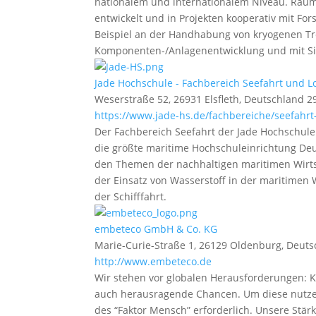
nationalem und internationalem Niveau. Raum
entwickelt und in Projekten kooperativ mit Fo
Beispiel an der Handhabung von kryogenen Tre
Komponenten-/Anlagenentwicklung und mit Si
Jade Hochschule - Fachbereich Seefahrt und Lo
Weserstraße 52, 26931 Elsfleth, Deutschland
2
https://www.jade-hs.de/fachbereiche/seefahrt-
Der Fachbereich Seefahrt der Jade Hochschule
die größte maritime Hochschuleinrichtung Deu
den Themen der nachhaltigen maritimen Wirts
der Einsatz von Wasserstoff in der maritimen
der Schifffahrt.
embeteco GmbH & Co. KG
Marie-Curie-Straße 1, 26129 Oldenburg, Deut
http://www.embeteco.de
Wir stehen vor globalen Herausforderungen: 
auch herausragende Chancen. Um diese nutzen
des “Faktor Mensch” erforderlich. Unsere Stä