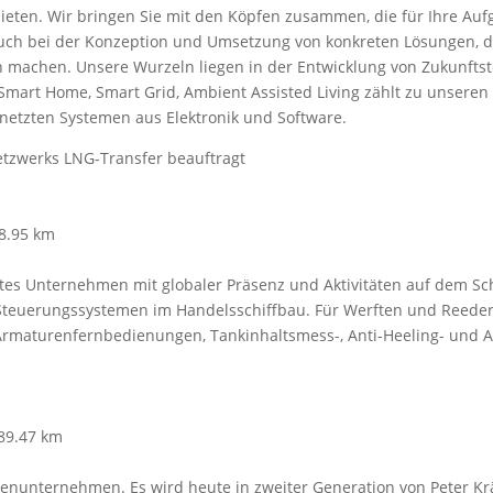
eten. Wir bringen Sie mit den Köpfen zusammen, die für Ihre Auf
auch bei der Konzeption und Umsetzung von konkreten Lösungen, 
 machen. Unsere Wurzeln liegen in der Entwicklung von Zukunftste
0), Smart Home, Smart Grid, Ambient Assisted Living zählt zu unser
ernetzten Systemen aus Elektronik und Software.
zwerks LNG-Transfer beauftragt
8.95 km
rtes Unternehmen mit globaler Präsenz und Aktivitäten auf dem S
teuerungssystemen im Handelsschiffbau. Für Werften und Reedere
 Armaturenfernbedienungen, Tankinhaltsmess-, Anti-Heeling- und A
89.47 km
lienunternehmen. Es wird heute in zweiter Generation von Peter Kr