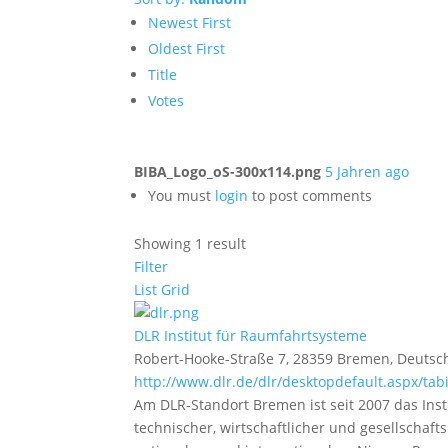
Newest First
Oldest First
Title
Votes
BIBA_Logo_oS-300x114.png
5 Jahren ago
You must
login
to post comments
Showing 1 result
Filter
List
Grid
DLR Institut für Raumfahrtsysteme
Robert-Hooke-Straße 7, 28359 Bremen, Deutsc
http://www.dlr.de/dlr/desktopdefault.aspx/tabi
Am DLR-Standort Bremen ist seit 2007 das Ins
technischer, wirtschaftlicher und gesellschaft