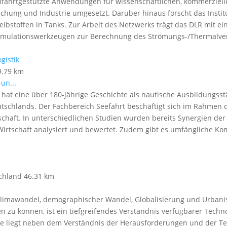
fahrtgestützte Anwendungen für wissenschaftlichen, kommerziell
rschung und Industrie umgesetzt. Darüber hinaus forscht das Insti
ibstoffen in Tanks. Zur Arbeit des Netzwerks trägt das DLR mit ei
mulationswerkzeugen zur Berechnung des Strömungs-/Thermalver
gistik
9.79 km
un...
 hat eine über 180-jährige Geschichte als nautische Ausbildungsst
tschlands. Der Fachbereich Seefahrt beschäftigt sich im Rahmen d
chaft. In unterschiedlichen Studien wurden bereits Synergien de
 Wirtschaft analysiert und bewertet. Zudem gibt es umfängliche 
schland
46.31 km
Klimawandel, demographischer Wandel, Globalisierung und Urbani
 zu können, ist ein tiefgreifendes Verständnis verfügbarer Tech
rke liegt neben dem Verständnis der Herausforderungen und der Te