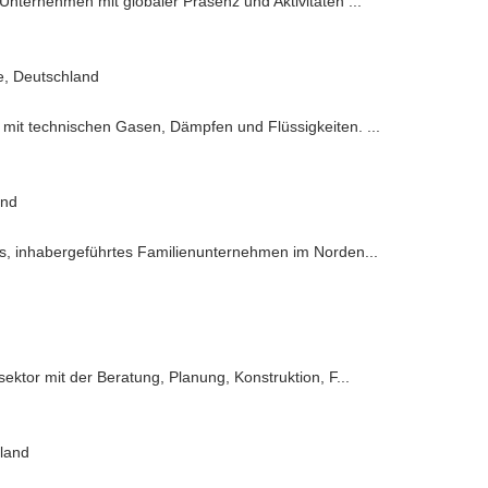
Unternehmen mit globaler Präsenz und Aktivitäten ...
e, Deutschland
mit technischen Gasen, Dämpfen und Flüssigkeiten. ...
and
es, inhabergeführtes Familienunternehmen im Norden...
d
ektor mit der Beratung, Planung, Konstruktion, F...
hland