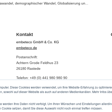
awandel, demographischer Wandel, Globalisierung un...
Kontakt
embeteco GmbH & Co. KG
embeteco.de
Postanschrift:
Achtern Grode Feldhus 23
26180 Rastede
Telefon: +49 (0) 441 980 980 90
Telefax: +49 (0) 441 980 980 99
mputer. Diese Cookies werden verwendet, um Ihre Website-Erfahrung zu optimieren
E-Mail: info@embeteco.de
en, sowohl auf dieser Website als auch auf anderen Medienkanälen. Mehr Infos übe
te werden Ihre Daten nicht verfolgt. Um Ihren Wünschen und Einstellungen allerdin
n Cookie setzen, damit Sie diese Auswahl nicht noch einmal treffen müssen.
©
embeteco GmbH & Co. KG
|
Impressum
|
Datenschutz