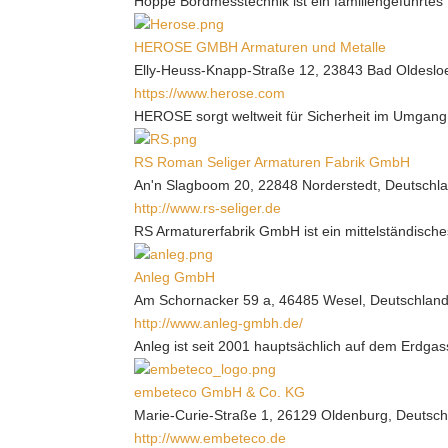
Hoppe Bordmesstechnik ist ein familiengeführtes 
HEROSE GMBH Armaturen und Metalle
Elly-Heuss-Knapp-Straße 12, 23843 Bad Oldeslo
https://www.herose.com
HEROSE sorgt weltweit für Sicherheit im Umgang 
RS Roman Seliger Armaturen Fabrik GmbH
An'n Slagboom 20, 22848 Norderstedt, Deutschl
http://www.rs-seliger.de
RS Armaturerfabrik GmbH ist ein mittelständisch
Anleg GmbH
Am Schornacker 59 a, 46485 Wesel, Deutschlan
http://www.anleg-gmbh.de/
Anleg ist seit 2001 hauptsächlich auf dem Erdgass
embeteco GmbH & Co. KG
Marie-Curie-Straße 1, 26129 Oldenburg, Deutsc
http://www.embeteco.de