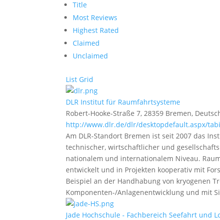
Title
Most Reviews
Highest Rated
Claimed
Unclaimed
List
Grid
DLR Institut für Raumfahrtsysteme
Robert-Hooke-Straße 7, 28359 Bremen, Deutsc
http://www.dlr.de/dlr/desktopdefault.aspx/tabi
Am DLR-Standort Bremen ist seit 2007 das Ins
technischer, wirtschaftlicher und gesellschaft
nationalem und internationalem Niveau. Raum
entwickelt und in Projekten kooperativ mit Fo
Beispiel an der Handhabung von kryogenen Tre
Komponenten-/Anlagenentwicklung und mit Si
Jade Hochschule - Fachbereich Seefahrt und Lo