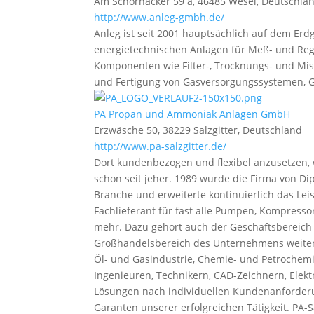
Am Schornacker 59 a, 46485 Wesel, Deutschla
http://www.anleg-gmbh.de/
Anleg ist seit 2001 hauptsächlich auf dem Erd
energietechnischen Anlagen für Meß- und Rege
Komponenten wie Filter-, Trocknungs- und Mi
und Fertigung von Gasversorgungssystemen, G
PA Propan und Ammoniak Anlagen GmbH
Erzwäsche 50, 38229 Salzgitter, Deutschland
http://www.pa-salzgitter.de/
Dort kundenbezogen und flexibel anzusetzen
schon seit jeher. 1989 wurde die Firma von Di
Branche und erweiterte kontinuierlich das Lei
Fachlieferant für fast alle Pumpen, Kompresso
mehr. Dazu gehört auch der Geschäftsbereich „
Großhandelsbereich des Unternehmens weiter s
Öl- und Gasindustrie, Chemie- und Petrochem
Ingenieuren, Technikern, CAD-Zeichnern, Elektr
Lösungen nach individuellen Kundenanforderun
Garanten unserer erfolgreichen Tätigkeit. PA-S