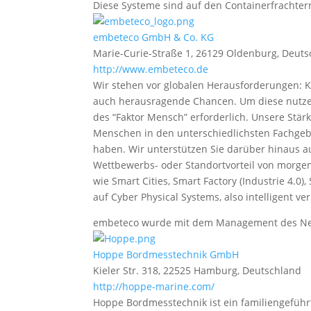
Diese Systeme sind auf den Containerfrachter
embeteco GmbH & Co. KG
Marie-Curie-Straße 1, 26129 Oldenburg, Deut
http://www.embeteco.de
Wir stehen vor globalen Herausforderungen: 
auch herausragende Chancen. Um diese nutzen
des “Faktor Mensch” erforderlich. Unsere Stä
Menschen in den unterschiedlichsten Fachgebi
haben. Wir unterstützen Sie darüber hinaus 
Wettbewerbs- oder Standortvorteil von morgen
wie Smart Cities, Smart Factory (Industrie 4.
auf Cyber Physical Systems, also intelligent v
embeteco wurde mit dem Management des Net
Hoppe Bordmesstechnik GmbH
Kieler Str. 318, 22525 Hamburg, Deutschland
http://hoppe-marine.com/
Hoppe Bordmesstechnik ist ein familiengefüh