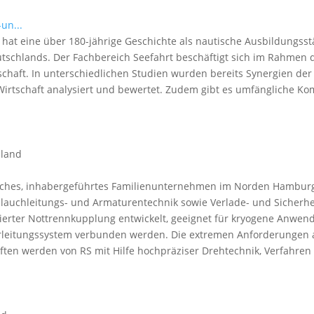
un...
 hat eine über 180-jährige Geschichte als nautische Ausbildungsst
tschlands. Der Fachbereich Seefahrt beschäftigt sich im Rahmen d
chaft. In unterschiedlichen Studien wurden bereits Synergien de
 Wirtschaft analysiert und bewertet. Zudem gibt es umfängliche 
hland
disches, inhabergeführtes Familienunternehmen im Norden Hambur
hlauchleitungs- und Armaturentechnik sowie Verlade- und Sicherhe
ierter Nottrennkupplung entwickelt, geeignet für kryogene Anwen
hrleitungssystem verbunden werden. Die extremen Anforderungen a
en werden von RS mit Hilfe hochpräziser Drehtechnik, Verfahren 