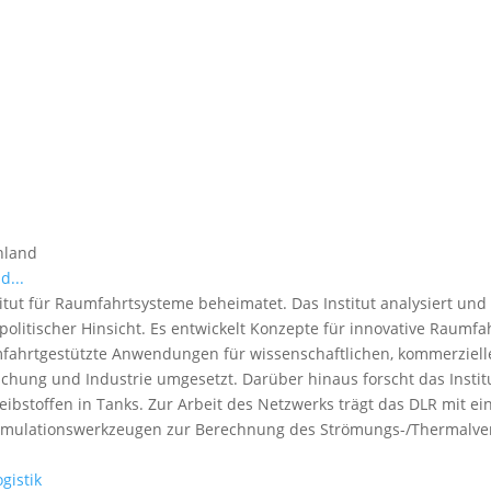
hland
d...
titut für Raumfahrtsysteme beheimatet. Das Institut analysiert u
spolitischer Hinsicht. Es entwickelt Konzepte für innovative Raumf
fahrtgestützte Anwendungen für wissenschaftlichen, kommerziell
rschung und Industrie umgesetzt. Darüber hinaus forscht das Insti
ibstoffen in Tanks. Zur Arbeit des Netzwerks trägt das DLR mit ei
mulationswerkzeugen zur Berechnung des Strömungs-/Thermalver
gistik