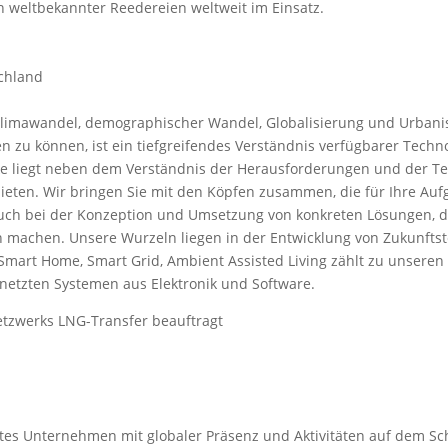
n weltbekannter Reedereien weltweit im Einsatz.
schland
Klimawandel, demographischer Wandel, Globalisierung und Urbani
 zu können, ist ein tiefgreifendes Verständnis verfügbarer Tech
rke liegt neben dem Verständnis der Herausforderungen und der Te
eten. Wir bringen Sie mit den Köpfen zusammen, die für Ihre Auf
auch bei der Konzeption und Umsetzung von konkreten Lösungen, 
 machen. Unsere Wurzeln liegen in der Entwicklung von Zukunftste
0), Smart Home, Smart Grid, Ambient Assisted Living zählt zu unser
ernetzten Systemen aus Elektronik und Software.
zwerks LNG-Transfer beauftragt
rtes Unternehmen mit globaler Präsenz und Aktivitäten auf dem S