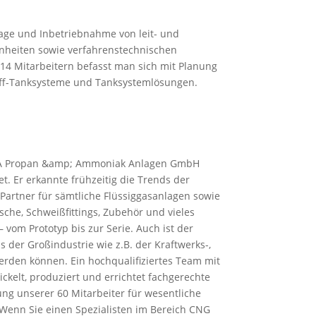
tage und Inbetriebnahme von leit- und
inheiten sowie verfahrenstechnischen
14 Mitarbeitern befasst man sich mit Planung
toff-Tanksysteme und Tanksystemlösungen.
r PA Propan &amp; Ammoniak Anlagen GmbH
t. Er erkannte frühzeitig die Trends der
 Partner für sämtliche Flüssiggasanlagen sowie
sche, Schweißfittings, Zubehör und vieles
vom Prototyp bis zur Serie. Auch ist der
der Großindustrie wie z.B. der Kraftwerks-,
rden können. Ein hochqualifiziertes Team mit
ickelt, produziert und errichtet fachgerechte
ng unserer 60 Mitarbeiter für wesentliche
t. Wenn Sie einen Spezialisten im Bereich CNG