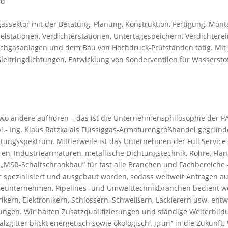
nd
gassektor mit der Beratung, Planung, Konstruktion, Fertigung, Mon
lstationen, Verdichterstationen, Untertagespeichern, Verdichtere
schgasanlagen und dem Bau von Hochdruck-Prüfständen tätig. Mit 
leitringdichtungen, Entwicklung von Sonderventilen für Wassers
, wo andere aufhören – das ist die Unternehmensphilosophie de
pl.- Ing. Klaus Ratzka als Flüssiggas-Armaturengroßhandel gegründe
stungsspektrum. Mittlerweile ist das Unternehmen der Full Service
ren, Industriearmaturen, metallische Dichtungstechnik, Rohre, Flan
MSR-Schaltschrankbau“ für fast alle Branchen und Fachbereiche – 
pezialisiert und ausgebaut worden, sodass weltweit Anfragen aus 
ieunternehmen, Pipelines- und Umwelttechnikbranchen bedient we
ikern, Elektronikern, Schlossern, Schweißern, Lackierern usw. entw
gen. Wir halten Zusatzqualifizierungen und ständige Weiterbildu
alzgitter blickt energetisch sowie ökologisch „grün“ in die Zukunf